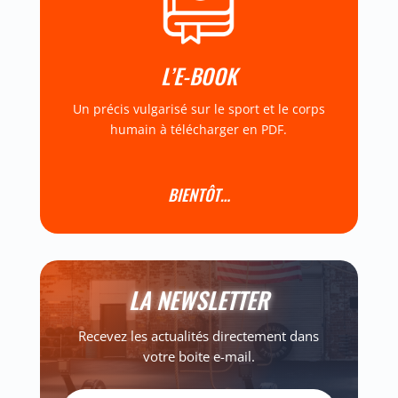
L’E-BOOK
Un précis vulgarisé sur le sport et le corps
humain à télécharger en PDF.
BIENTÔT…
LA NEWSLETTER
Recevez les actualités directement dans
votre boite e-mail.